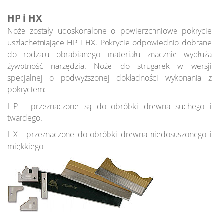
KATALOG
HP i HX
Piły
Noże zostały udoskonalone o powierzchniowe pokrycie
Szarpaki
uszlachetniające HP i HX. Pokrycie odpowiednio dobrane
Frezy nasadzane
do rodzaju obrabianego materiału znacznie wydłuża
Narzędzia do złącz klinowych
Głowice
żywotność narzędzia. Noże do strugarek w wersji
Trzpieniowe
specjalnej o podwyższonej dokładności wykonania z
Wiertła
pokryciem:
Noże, części zamienne
HP - przeznaczone są do obróbki drewna suchego i
Mocowania
twardego.
Narzędzia do okien i drzwi
Narzędzia DIA
HX - przeznaczone do obróbki drewna niedosuszonego i
Narzędzia do zastosowań specjalnych
miękkiego.
POKRYCIA
Pokrycia HP, HX
Pokrycia cienkich pił
FOLDER