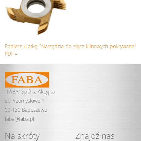
Pobierz ulotkę "Narzędzia do złącz klinowych pokrywane"
PDF »
„FABA” Spółka Akcyjna
ul. Przemysłowa 1
09-130 Baboszewo
faba@
faba.
pl
Na skróty
Znajdź nas