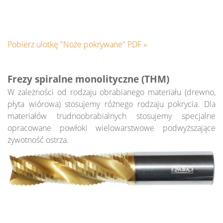
Piły do elektronarzędzi
Narzędzia do produkcji frontów meblowych
Wiertła
Katalog PDF
Pobierz ulotkę "Noże pokrywane" PDF »
Frezy spiralne monolityczne (THM)
W zależności od rodzaju obrabianego materiału (drewno,
płyta wiórowa) stosujemy różnego rodzaju pokrycia. Dla
materiałów trudnoobrabialnych stosujemy specjalne
opracowane powłoki wielowarstwowe podwyższające
żywotność ostrza.
Pobierz katalog PDF (~82 MB) »