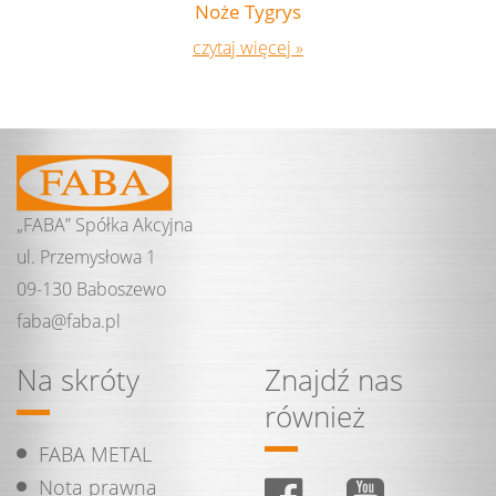
Noże Tygrys
czytaj więcej »
„FABA” Spółka Akcyjna
ul. Przemysłowa 1
09-130 Baboszewo
faba@
faba.
pl
Na skróty
Znajdź nas
również
FABA METAL
Nota prawna