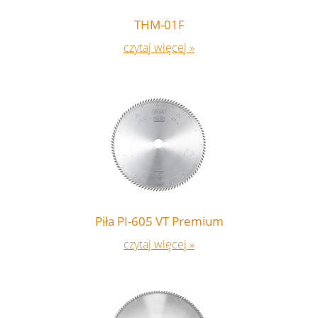
Piły do elektronarzędzi
Narzędzia do produkcji frontów meblowych
THM-01F
Wiertła
czytaj więcej »
Katalog PDF
Piła PI-605 VT Premium
Pobierz katalog PDF (~82 MB) »
czytaj więcej »