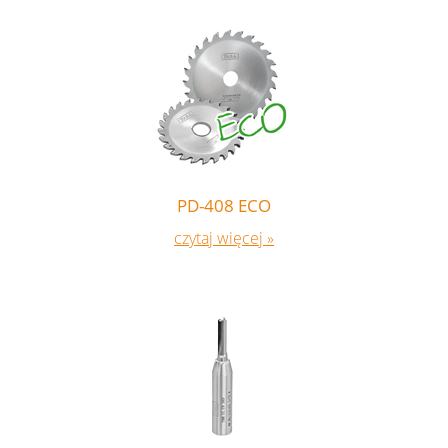
KATALOG
Piły
Szarpaki
Frezy nasadzane
Narzędzia do złącz klinowych
Głowice
Trzpieniowe
Wiertła
Noże, części zamienne
PD-408 ECO
Mocowania
czytaj więcej »
Narzędzia do okien i drzwi
Narzędzia DIA
Narzędzia do zastosowań specjalnych
POKRYCIA
Pokrycia HP, HX
Pokrycia cienkich pił
FOLDER