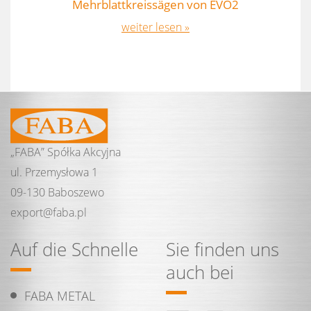
Mehrblattkreissägen von EVO2
weiter lesen »
„FABA” Spółka Akcyjna
ul. Przemysłowa 1
09-130 Baboszewo
export@
faba.
pl
Auf die Schnelle
Sie finden uns
auch bei
FABA METAL