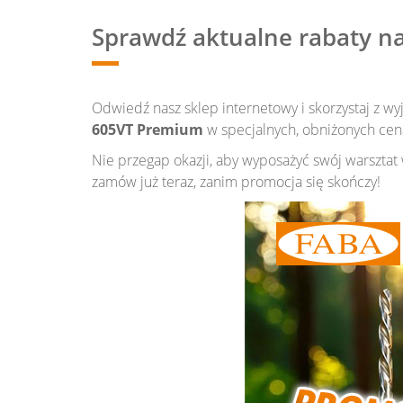
Sprawdź aktualne rabaty na
Odwiedź nasz sklep internetowy i skorzystaj z wy
605VT Premium
w specjalnych, obniżonych cen
Nie przegap okazji, aby wyposażyć swój warsztat 
zamów już teraz, zanim promocja się skończy!