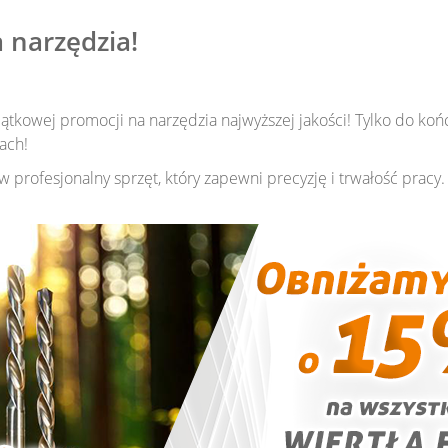
 narzędzia!
jątkowej promocji na narzędzia najwyższej jakości! Tylko do ko
ach!
w profesjonalny sprzęt, który zapewni precyzję i trwałość pracy