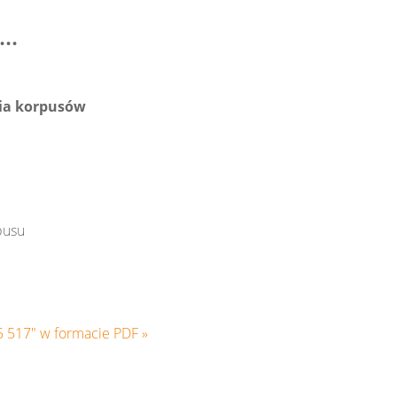
..
ia korpusów
pusu
5 517" w formacie PDF »