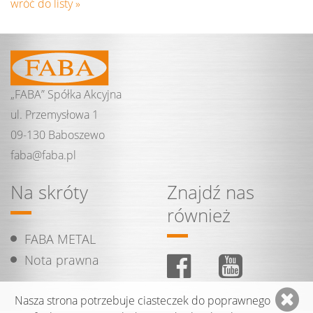
wróć do listy »
„FABA” Spółka Akcyjna
ul. Przemysłowa 1
09-130 Baboszewo
faba@
faba.
pl
Na skróty
Znajdź nas
również
FABA METAL
Nota prawna
Nasza strona potrzebuje ciasteczek do poprawnego