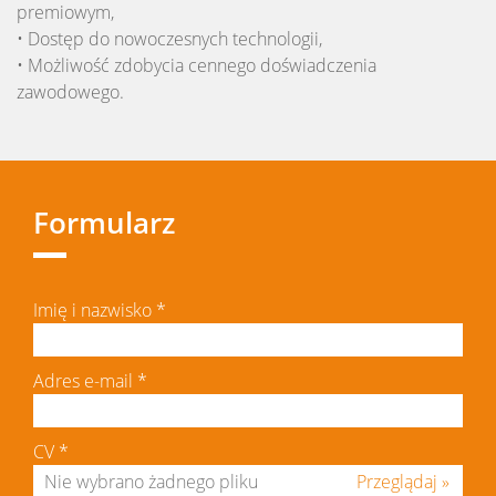
premiowym,
• Dostęp do nowoczesnych technologii,
• Możliwość zdobycia cennego doświadczenia
zawodowego.
Formularz
Imię i nazwisko
*
Adres e-mail
*
CV
*
Przeglądaj »