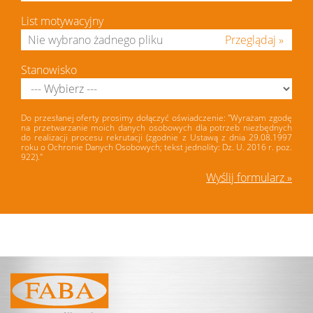
List motywacyjny
Przeglądaj »
Stanowisko
Do przesłanej oferty prosimy dołączyć oświadczenie: "Wyrażam zgodę
na przetwarzanie moich danych osobowych dla potrzeb niezbędnych
do realizacji procesu rekrutacji (zgodnie z Ustawą z dnia 29.08.1997
roku o Ochronie Danych Osobowych; tekst jednolity: Dz. U. 2016 r. poz.
922)."
Wyślij formularz »