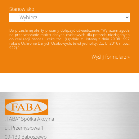
Stanowisko
Do przesłanej oferty prosimy dołączyć oświadczenie: "Wyrażam zgodę
na przetwarzanie moich danych osobowych dla potrzeb niezbędnych
do realizacji procesu rekrutacji (zgodnie z Ustawą z dnia 29.08.1997
roku o Ochronie Danych Osobowych; tekst jednolity: Dz. U. 2016 r. poz.
922)."
Wyślij formularz »
„FABA” Spółka Akcyjna
ul. Przemysłowa 1
09-130 Baboszewo