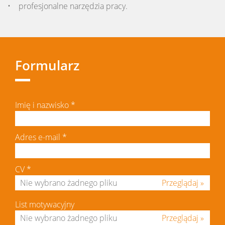
• profesjonalne narzędzia pracy.
Formularz
Imię i nazwisko
*
Adres e-mail
*
CV
*
Przeglądaj »
List motywacyjny
Przeglądaj »