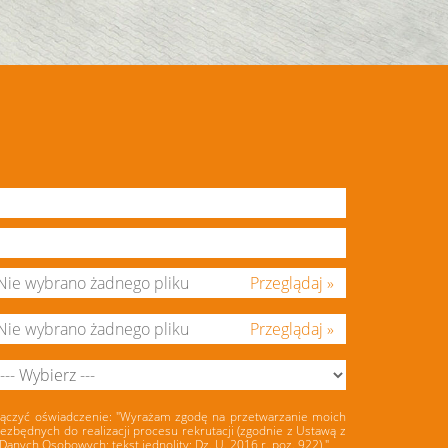
Przeglądaj »
Przeglądaj »
ołączyć oświadczenie: "Wyrażam zgodę na przetwarzanie moich
zbędnych do realizacji procesu rekrutacji (zgodnie z Ustawą z
anych Osobowych; tekst jednolity: Dz. U. 2016 r. poz. 922)."