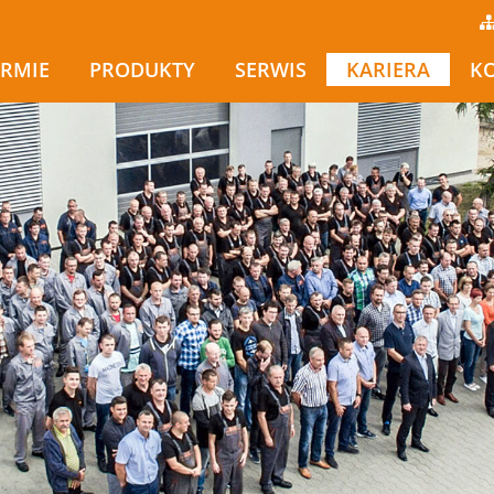
IRMIE
PRODUKTY
SERWIS
KARIERA
K