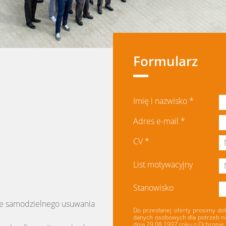
Formularz
Imię i nazwisko
*
Adres e-mail
*
CV
*
List motywacyjny
Stanowisko
e samodzielnego usuwania
Do przesłanej oferty prosimy d
danych osobowych dla potrzeb nie
dnia 29.08.1997 roku o Ochronie D