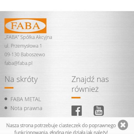
„FABA” Spółka Akcyjna
ul. Przemysłowa 1
09-130 Baboszewo
faba@
faba.
pl
Na skróty
Znajdź nas
również
FABA METAL
Nota prawna
Nasza strona potrzebuje ciasteczek do poprawnego
funkcjonowania, głodna nie działa jak należy!