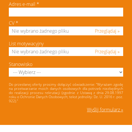
Adres e-mail
*
CV
*
Przeglądaj »
List motywacyjny
Przeglądaj »
Stanowisko
Do przesłanej oferty prosimy dołączyć oświadczenie: "Wyrażam zgodę
na przetwarzanie moich danych osobowych dla potrzeb niezbędnych
do realizacji procesu rekrutacji (zgodnie z Ustawą z dnia 29.08.1997
roku o Ochronie Danych Osobowych; tekst jednolity: Dz. U. 2016 r. poz.
922)."
Wyślij formularz »