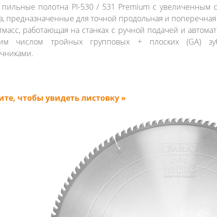
пильные полотна PI-530 / 531 Premium с увеличенным 
а, предназначенные для точной продольная и поперечная 
тмасс, работающая на станках с ручной подачей и автом
им числом тройных групповых + плоских (GA) зу
чниками.
те, чтобы увидеть листовку »