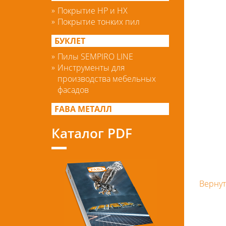
Покрытие HP и HX
Покрытие тонких пил
БУКЛЕТ
Пилы SEMPIRO LINE
Инструменты для
производства мебельных
фасадов
FABA МЕТАЛЛ
Каталог PDF
Вернут