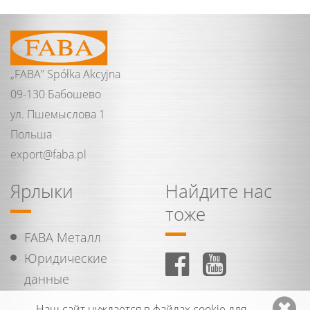
„FABA” Spółka Akcyjna
09-130 Бабошево
ул. Пшемыслова 1
Польша
export@
faba.
pl
Ярлыки
Найдите нас
тоже
FABA Металл
Юридические
данные
Наш сайт нуждается в файлах cookie для