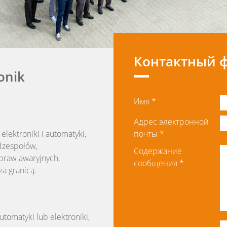
Контактный 
onik
Имя
*
Адрес электронной
lektroniki i automatyki,
почты
*
dzespołów,
Содержание
praw awaryjnych,
сообщения
*
za granicą.
tomatyki lub elektroniki,