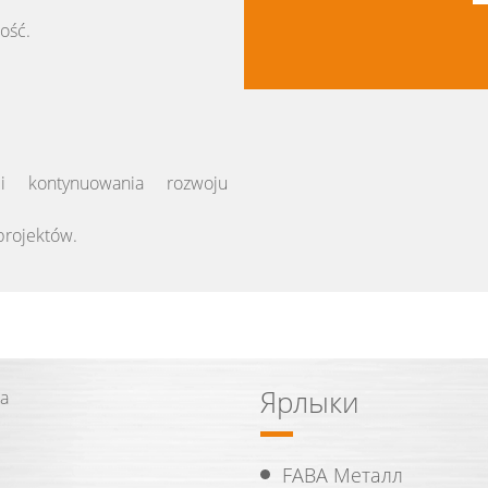
ość.
i kontynuowania rozwoju
projektów.
Ярлыки
na
FABA Металл