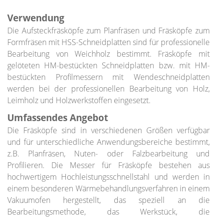
Sägeblätter
Zerspaner
Verwendung
Aufsteckfräser
Die Aufsteckfräsköpfe zum Planfräsen und Fräsköpfe zum
Minizinkenfräser
Formfräsen mit HSS-Schneidplatten sind für professionelle
Fräsköpfe
Bearbeitung von Weichholz bestimmt. Fräsköpfe mit
Schaftwerkzeuge
gelöteten HM-bestückten Schneidplatten bzw. mit HM-
Bohrer
bestückten Profilmessern mit Wendeschneidplatten
Schneidmesser, Ersatzteile
werden bei der professionellen Bearbeitung von Holz,
Spannsysteme
Werkzeuge für die Fenster- und Türenherstellung
Leimholz und Holzwerkstoffen eingesetzt.
DIA-Werkzeuge
Umfassendes Angebot
Werkzeuge für Sonderanwendungen
Die Fräsköpfe sind in verschiedenen Größen verfügbar
BESCHICHTUNGEN
und für unterschiedliche Anwendungsbereiche bestimmt,
z.B. Planfräsen, Nuten- oder Falzbearbeitung und
HP- und HX-Beschichtungen
Beschichtungen für Dünnschnitt-Sägeblätter
Profilieren. Die Messer für Fräsköpfe bestehen aus
hochwertigem Hochleistungsschnellstahl und werden in
BROSCHÜRE
einem besonderen Wärmebehandlungsverfahren in einem
Sägeblätter SEMPIRO LINE
Vakuumofen hergestellt, das speziell an die
Werkzeuge zur Herstellung von Möbelfronten
Bearbeitungsmethode, das Werkstück, die