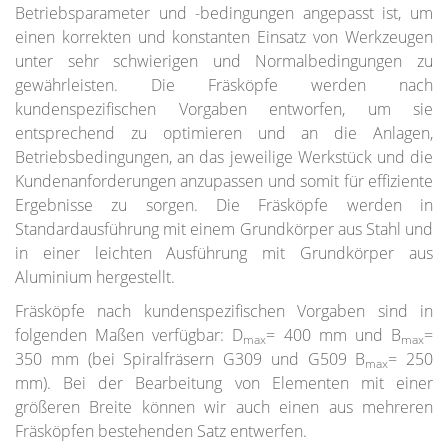
Betriebsparameter und -bedingungen angepasst ist, um
FABA METAL
einen korrekten und konstanten Einsatz von Werkzeugen
unter sehr schwierigen und Normalbedingungen zu
Katalog in PDF-Format
gewährleisten. Die Fräsköpfe werden nach
kundenspezifischen Vorgaben entworfen, um sie
entsprechend zu optimieren und an die Anlagen,
Betriebsbedingungen, an das jeweilige Werkstück und die
Kundenanforderungen anzupassen und somit für effiziente
Ergebnisse zu sorgen. Die Fräsköpfe werden in
Standardausführung mit einem Grundkörper aus Stahl und
in einer leichten Ausführung mit Grundkörper aus
Aluminium hergestellt.
Fräsköpfe nach kundenspezifischen Vorgaben sind in
Katalog in PDF-Format herunterladen (~80 MB) »
folgenden Maßen verfügbar: D
= 400 mm und B
=
max
max
350 mm (bei Spiralfräsern G309 und G509 B
= 250
max
mm). Bei der Bearbeitung von Elementen mit einer
größeren Breite können wir auch einen aus mehreren
Fräsköpfen bestehenden Satz entwerfen.