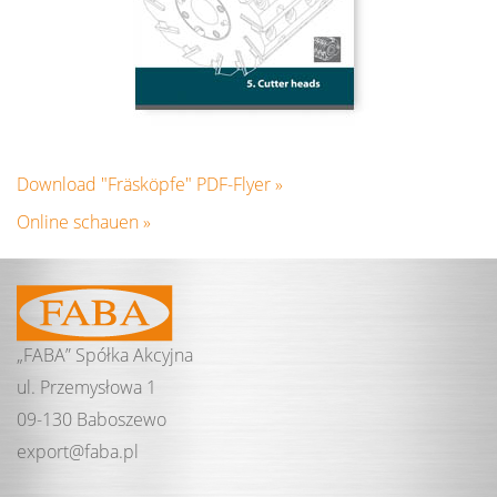
Download "Fräsköpfe" PDF-Flyer »
Online schauen »
„FABA” Spółka Akcyjna
ul. Przemysłowa 1
09-130 Baboszewo
export@
faba.
pl